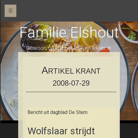
☰
Familie Elshout
Gewoon, omdat het leuk en lekker is.
A
RTIKEL KRANT
2008-07-29
Bericht uit dagblad De Stem
Wolfslaar strijdt