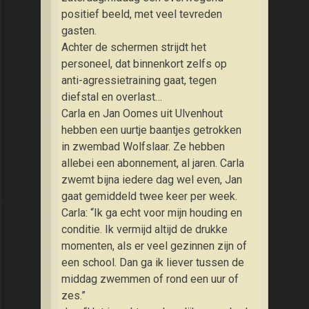
positief beeld, met veel tevreden
gasten.
Achter de schermen strijdt het
personeel, dat binnenkort zelfs op
anti-agressietraining gaat, tegen
diefstal en overlast…
Carla en Jan Oomes uit Ulvenhout
hebben een uurtje baantjes getrokken
in zwembad Wolfslaar. Ze hebben
allebei een abonnement, al jaren. Carla
zwemt bijna iedere dag wel even, Jan
et kip, heksenkaas en paprika
gaat gemiddeld twee keer per week.
Carla: “Ik ga echt voor mijn houding en
conditie. Ik vermijd altijd de drukke
momenten, als er veel gezinnen zijn of
een school. Dan ga ik liever tussen de
middag zwemmen of rond een uur of
zes.”