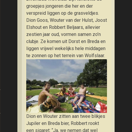
groepjes jongeren die her en der
verspreid liggen op de grasveldjes.
Dion Goos, Wouter van der Hulst, Joost
Elshout en Robbert Beljaars, allevier
zestien jaar oud, vormen samen zo’n
clubje. Ze komen uit Dorst en Breda en
liggen vrijwel wekelijks hele middagen
te zonnen op het terrein van Wolfslaar.
kt a la Katie
 en spekjes
Dion en Wouter zitten aan twee blikjes
Jupiler en Breda bier, Robbert rookt
een sigaret: “Ja, we nemen dat wel