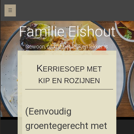
☰
Familie Elshout
Gewoon, omdat het leuk en lekker is.
K
ERRIESOEP MET
KIP EN ROZIJNEN
(Eenvoudig
groentegerecht met