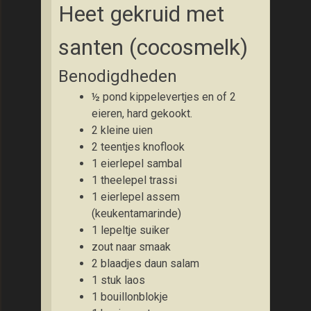
Heet gekruid met
santen (cocosmelk)
Benodigdheden
½ pond kippelevertjes en of 2
eieren, hard gekookt.
2 kleine uien
2 teentjes knoflook
1 eierlepel sambal
1 theelepel trassi
1 eierlepel assem
(keukentamarinde)
1 lepeltje suiker
zout naar smaak
2 blaadjes daun salam
1 stuk laos
1 bouillonblokje