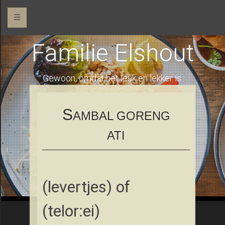
☰
Familie Elshout
Gewoon, omdat het leuk en lekker is.
S
AMBAL GORENG
ATI
(levertjes) of
(telor:ei)