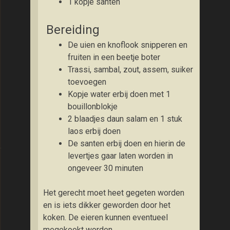
1 kopje santen
Bereiding
De uien en knoflook snipperen en
fruiten in een beetje boter
Trassi, sambal, zout, assem, suiker
toevoegen
Kopje water erbij doen met 1
bouillonblokje
2 blaadjes daun salam en 1 stuk
laos erbij doen
De santen erbij doen en hierin de
et kip, heksenkaas en paprika
levertjes gaar laten worden in
ongeveer 30 minuten
Het gerecht moet heet gegeten worden
en is iets dikker geworden door het
koken. De eieren kunnen eventueel
megekookt worden.