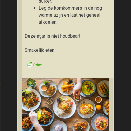
suiker.
Leg de komkommers in de nog
warme azijn en laat het geheel
afkoelen.
Deze atjar is niet houdbaar!
Smakelijk eten
et kip, heksenkaas en paprika