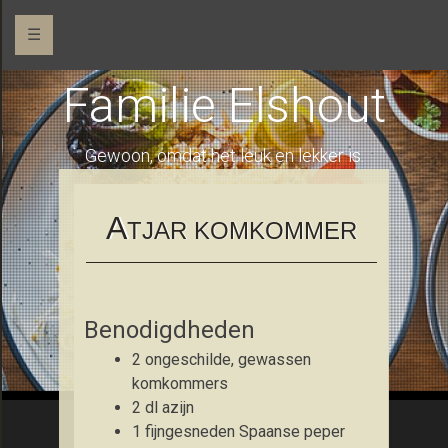
☰
Familie Elshout
Gewoon, omdat het leuk en lekker is.
A
TJAR KOMKOMMER
Benodigdheden
2 ongeschilde, gewassen
komkommers
2 dl azijn
1 fijngesneden Spaanse peper